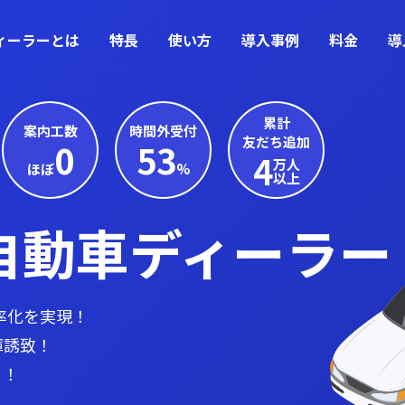
ディーラーとは
特長
使い方
導入事例
料金
導
累計
案内工数
時間外受付
友だち追加
0
53
4
万人
ほぼ
%
以上
自動車ディーラー
効率化を実現！
庫誘致！
ト！