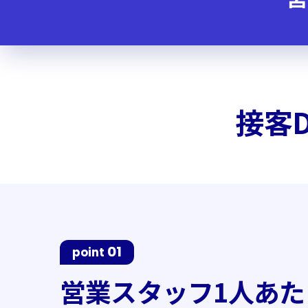
接客DX
01
point
営業スタッフ1人あた