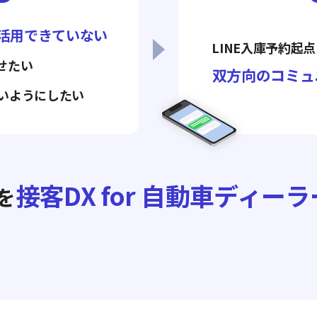
活用できていない
LINE入庫予約起
せたい
双方向のコミュ
いようにしたい
接客DX for 自動車ディー
を