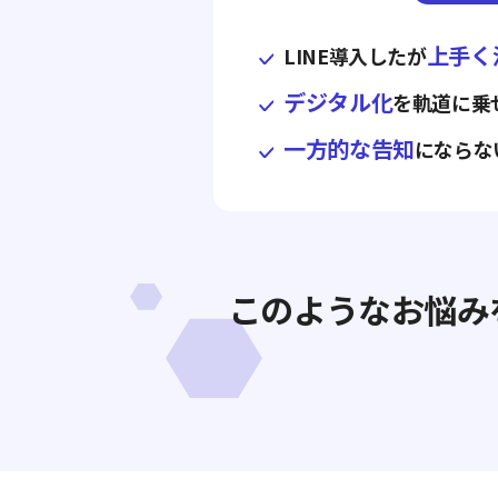
上手く
LINE導入したが
デジタル化
を軌道に乗
一方的な告知
にならな
このようなお悩み